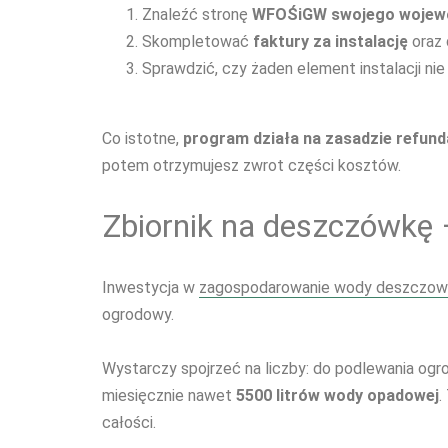
Znaleźć stronę
WFOŚiGW swojego wojew
Skompletować
faktury za instalację
oraz 
Sprawdzić, czy żaden element instalacji ni
Co istotne,
program działa na zasadzie refund
potem otrzymujesz zwrot części kosztów.
Zbiornik na deszczówkę –
Inwestycja w
zagospodarowanie wody deszczow
ogrodowy.
Wystarczy spojrzeć na liczby: do podlewania og
miesięcznie nawet
5500 litrów wody opadowej
.
całości.