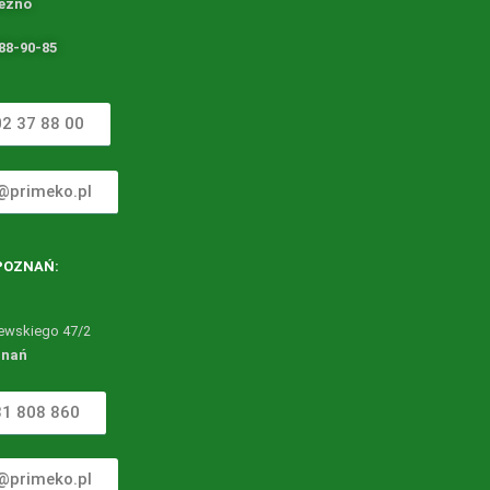
ezno
88-90-85
602 37 88 00
@primeko.pl
POZNAŃ
:
zewskiego 47/2
znań
531 808 860
@primeko.pl