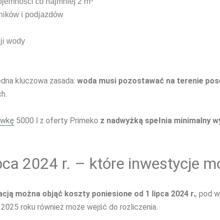
ojemności co najmniej 2 m³
ników i podjazdów
cji wody
jedna kluczowa zasada:
woda musi pozostawać na terenie pose
h.
ówkę
5000 l z oferty Primeko
z nadwyżką spełnia minimalny 
ca 2024 r. – które inwestycje m
cją można objąć koszty poniesione od 1 lipca 2024 r.
, pod w
2025 roku również może wejść do rozliczenia.