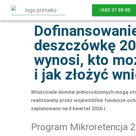
602 37 88 00
Dofinansowani
deszczówkę 202
wynosi, kto mo
i jak złożyć wn
Właściciele domów jednorodzinnych mogą otrz
realizowany przez wojewódzkie fundusze ochr
zaplanowano na II kwartał 2026 r.
Program Mikroretencja 20