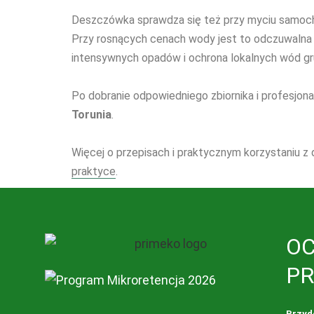
Deszczówka sprawdza się też przy myciu samoch
Przy rosnących cenach wody jest to odczuwalna 
intensywnych opadów i ochrona lokalnych wód g
Po dobranie odpowiedniego zbiornika i profesjon
Torunia
.
Więcej o przepisach i praktycznym korzystaniu z
praktyce
.
OC
P
Przyd