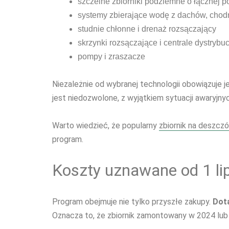
szczelne zbiorniki podziemne o łącznej p
systemy zbierające wodę z dachów, chod
studnie chłonne i drenaż rozsączający
skrzynki rozsączające i centrale dystrybu
pompy i zraszacze
Niezależnie od wybranej technologii obowiązuje 
jest niedozwolone, z wyjątkiem sytuacji awaryjnyc
Warto wiedzieć, że popularny
zbiornik na deszcz
program.
Koszty uznawane od 1 lip
Program obejmuje nie tylko przyszłe zakupy.
Dota
Oznacza to, że zbiornik zamontowany w 2024 lub 