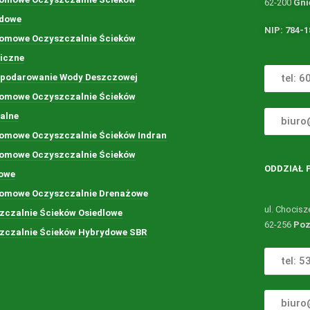
62-200
Gni
dowe
NIP: 784-1
omowe Oczyszczalnie Ścieków
giczne
podarowanie Wody Deszczowej
tel: 
omowe Oczyszczalnie Ścieków
dalne
biuro
omowe Oczyszczalnie Ścieków Indran
omowe Oczyszczalnie Ścieków
ODDZIAŁ
owe
omowe Oczyszczalnie Drenażowe
ul. Chocis
zczalnie Ścieków Osiedlowe
62-256
Po
zczalnie Ścieków Hybrydowe SBR
tel: 
biuro