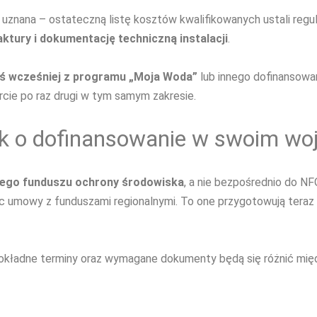
e uznana – ostateczną listę kosztów kwalifikowanych ustali r
tury i dokumentację techniczną instalacji
.
łeś wcześniej z programu „Moja Woda”
lub innego dofinansowa
arcie po raz drugi w tym samym zakresie.
sek o dofinansowanie w swoim w
ego funduszu ochrony środowiska
, a nie bezpośrednio do N
jąc umowy z funduszami regionalnymi. To one przygotowują tera
dokładne terminy oraz wymagane dokumenty będą się różnić mi