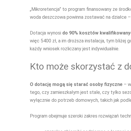
„Mikroretencja” to program finansowany ze środk
woda deszczowa powinna zostawać na działce – w z
Dotacja wynosi
do 90% kosztów kwalifikowanyc
więc 5400 zł, a im droższa instalacja, tym bliżej
każdy wniosek rozliczany jest indywidualnie.
Kto może skorzystać z do
O dotację mogą się starać
osoby fizyczne
– w
tego, czy zamieszkałym jest stale, czy tylko se
wyłącznie do potrzeb domowych, takich jak podle
Program obejmuje szeroki zakres rozwiązań tech