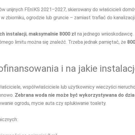
ów unijnych FEnIKS 2021–2027, skierowany do właścicieli domów
biorniku, ogrodzie lub gruncie – zamiast trafiać do kanalizacji
h instalacji
,
maksymalnie
8000 zł
na jednego wnioskodawcę. P
 górnego limitu można się znaleźć. Trzeba jednak pamiętać, że
800
finansowania i na jakie instalac
łaściciele, współwłaściciele lub użytkownicy wieczyści nieruch
zonowo.
Zebrana woda nie może być wykorzystywana do działa
wanie ogrodu, mycie auta czy spłukiwanie toalety.
nicznych: