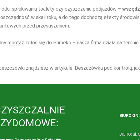
odu, spłukiwaniu toalety czy czyszczeniu podjazdów –
wszędzi
oszczędność w skali roku, a do tego dochodzą efekty środowi
runtowych przed przesuszeniem.
alny
montaż
zgłoś się do Primeko – nasza firma działa na terenie
 deszczówki znajdziesz w artykule:
Deszczówka pod kontrolą: ja
ZYSZCZALNIE
BIURO
GN
RZYDOMOWE:
BIURO: ul.
omowe Oczyszczalnie Ścieków