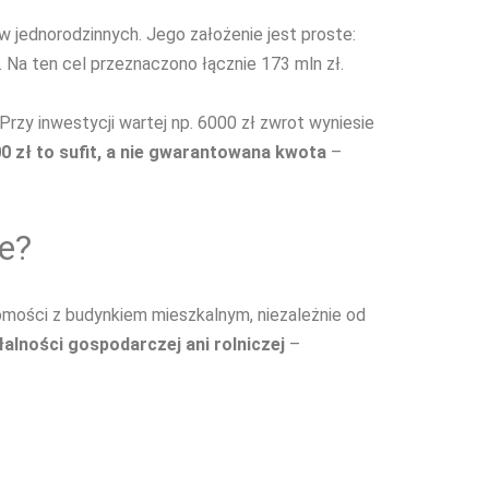
 jednorodzinnych. Jego założenie jest proste:
. Na ten cel przeznaczono łącznie 173 mln zł.
rzy inwestycji wartej np. 6000 zł zwrot wyniesie
0 zł to sufit, a nie gwarantowana kwota
–
je?
omości z budynkiem mieszkalnym, niezależnie od
lności gospodarczej ani rolniczej
–