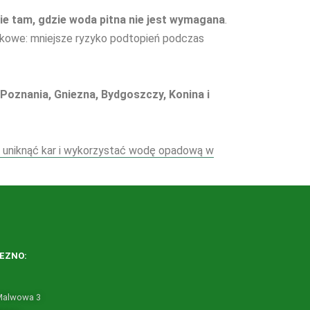
e tam, gdzie woda pitna nie jest wymagana
.
skowe: mniejsze ryzyko podtopień podczas
Poznania, Gniezna, Bydgoszczy, Konina i
k uniknąć kar i wykorzystać wodę opadową w
IEZNO
:
 Malwowa 3